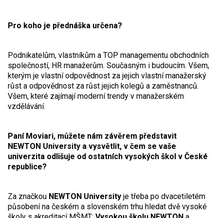
Pro koho je přednáška určena?
Podnikatelům, vlastníkům a TOP managementu obchodních
společností, HR manažerům. Současným i budoucím. Všem,
kterým je vlastní odpovědnost za jejich vlastní manažerský
růst a odpovědnost za růst jejich kolegů a zaměstnanců.
Všem, které zajímají moderní trendy v manažerském
vzdělávání.
Paní Moviari, můžete nám závěrem představit
NEWTON University a vysvětlit, v čem se vaše
univerzita odlišuje od ostatních vysokých škol v České
republice?
Za značkou
NEWTON University
je třeba po dvacetiletém
působení na českém a slovenském trhu hledat dvě vysoké
školy s akreditací MŠMT:
Vysokou školu NEWTON
a