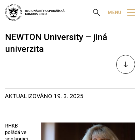
Zobrazit vyhledávání
MENU
NEWTON University – jiná
univerzita
K
obsahu
AKTUALIZOVÁNO
19. 3. 2025
RHKB
pořádá ve
spolupráci