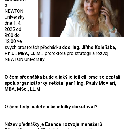
s
NEWTON
University
dne 1. 4.
2025 od
9:00 do
12:00 ve
svých prostorách přednášku
doc. Ing. Jiřího Koleňáka,
Ph.D., MBA, LL.M.
, prorektora pro strategii a rozvoj
NEWTON University.
O čem přednáška bude a jaký je její cíl jsme se zeptali
spoluorganizátorky setkání paní Ing. Pauly Moviari,
MBA, MSc., LL.M.
O čem tedy budete s účastníky diskutovat?
Název přednášky je
Esence rozvoje manažerů
.