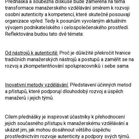
Přednáška a souběžná diskuse bude zaměřena na téma
transformace manažerského vzdělávání směrem k rozvoji
osobní autenticity a kompetencí, které skutečně posouvají
organizace vpřed. Tedy k posunům vyvolaným aktuálním
vývojem podnikatelského i celospolečenského prostředí.
Reflektována budou tato dvě témata:
Od nástrojů k autenticitě:
Proč je důležité překročit hranice
tradičních manažerských nástrojů a postupů a zaměřit se na
rozvoj a zkompetentňování spolupracovníků i sebe sama.
Inovativní metody vzdělávání:
Představení účinných metod
a přístupů, které podporují dlouhodobý rozvoj a úspěch
manažerů i jejich týmů.
Cílem přednášky je inspirovat účastníky k přehodnocení
jejich současného přístupu k manažerskému vzdělávání a
ukázat jim, jak mohou dosáhnout většího úspěchu
prostřednictvím rozvoje autenticity a podpory svých týmů.