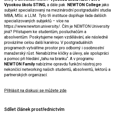
Vysokou školu STING
, a dále pak
NEWTON College
jako
subjekt specializovaný na mezinárodní postgraduální studia
MBA, MSc. a LLM. Tyto tři instituce doplňuje řada dalších
specializovaných subjektů – více na
https://www.newton.university/. Čím je NEWTON University
jiná? Přístupem ke studentům, posluchačům a
absolventům. Poskytujeme nejen vzdělávání, ale následně
provázíme celou další kariérou. V postgraduálních
programech vytváříme prostor pro odborný i osobnostní
manažerský růst. Nenabízíme kličky a úlevy, ale spolupráci
a pomoc při hledání „tahu na branku“. A v programu
NEWTON Family
nabízíme opravdu funkční nástroj pro
nekončící networking našich studentů, absolventů, lektorů a
partnerských organizací.
Přihlásit na diskusi se můžete zde
.
Sdílet článek prostřednictvím