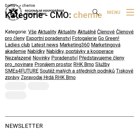
Domů
»
chemie
Zobrazit vyhledávání
MENU
Kategorie - CMO:
chemie
Kategorie:
Vše
Aktuality
Aktuality
Aktuálně
Členové
Členové
pro členy
Exportní poradenství
Fotogalerie
Go Green!
Ladies club
Latest news
Marketing360
Marketingová
akademie
Nabídky
Nabídky, poptávky a kooperace
Nezařazené
Novinky
Poradenství
Představujeme členy
pro_novinare
Pronájem prostor
RHK Brno
Služby
SMEs4FUTURE
Soutěž malých a středních podniků
Tiskové
zprávy
Zpravodaj Hrdá RHK Brno
NEWSLETTER