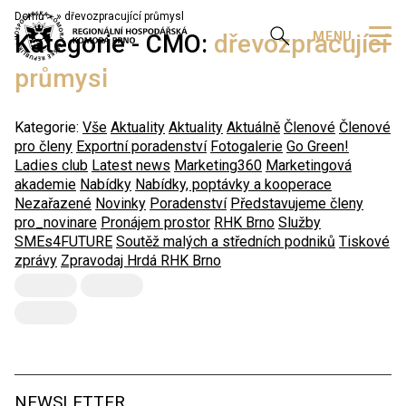
Domů
»
dřevozpracující průmysl
Zobrazit vyhledávání
MENU
Kategorie - CMO:
dřevozpracující
průmysl
Kategorie:
Vše
Aktuality
Aktuality
Aktuálně
Členové
Členové
pro členy
Exportní poradenství
Fotogalerie
Go Green!
Ladies club
Latest news
Marketing360
Marketingová
akademie
Nabídky
Nabídky, poptávky a kooperace
Nezařazené
Novinky
Poradenství
Představujeme členy
pro_novinare
Pronájem prostor
RHK Brno
Služby
SMEs4FUTURE
Soutěž malých a středních podniků
Tiskové
zprávy
Zpravodaj Hrdá RHK Brno
NEWSLETTER