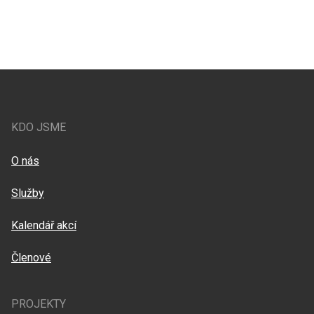
KDO JSME
O nás
Služby
Kalendář akcí
Členové
PROJEKTY