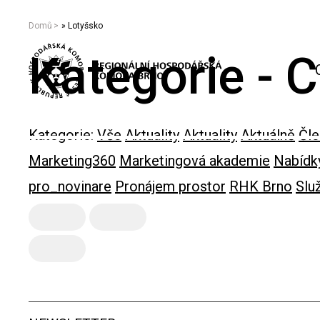
Domů
»
Lotyšsko
Kategorie -
Kategorie:
Vše
Aktuality
Aktuality
Aktuálně
Čl
Marketing360
Marketingová akademie
Nabídk
pro_novinare
Pronájem prostor
RHK Brno
Slu