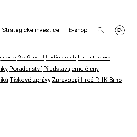
Strategické investice
E-shop
Zobrazit
About
EN
vyhledávání
RHKB
alerie
Go Green!
Ladies club
Latest news
nky
Poradenství
Představujeme členy
iků
Tiskové zprávy
Zpravodaj Hrdá RHK Brno