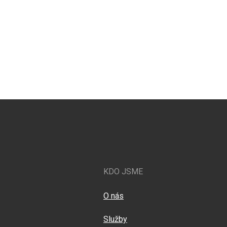
KDO JSME
O nás
Služby