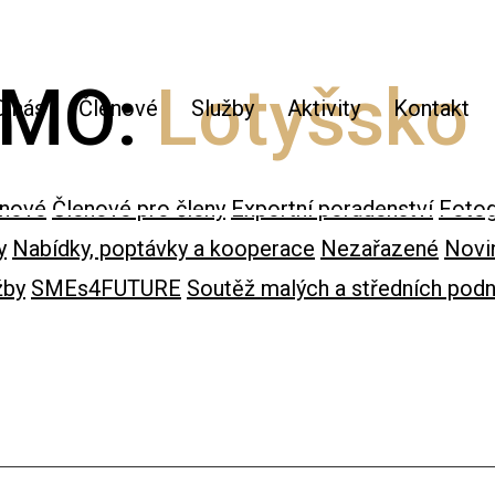
 CMO:
Lotyšsko
O nás
Členové
Služby
Aktivity
Kontakt
enové
Členové pro členy
Exportní poradenství
Fotog
y
Nabídky, poptávky a kooperace
Nezařazené
Novi
žby
SMEs4FUTURE
Soutěž malých a středních podn