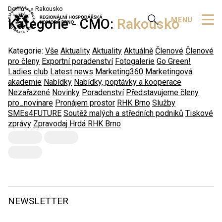
Domů
»
Rakousko
Zobrazit vyhledávání
MENU
Kategorie - CMO:
Rakousko
Kategorie:
Vše
Aktuality
Aktuality
Aktuálně
Členové
Členové
pro členy
Exportní poradenství
Fotogalerie
Go Green!
Ladies club
Latest news
Marketing360
Marketingová
akademie
Nabídky
Nabídky, poptávky a kooperace
Nezařazené
Novinky
Poradenství
Představujeme členy
pro_novinare
Pronájem prostor
RHK Brno
Služby
SMEs4FUTURE
Soutěž malých a středních podniků
Tiskové
zprávy
Zpravodaj Hrdá RHK Brno
NEWSLETTER