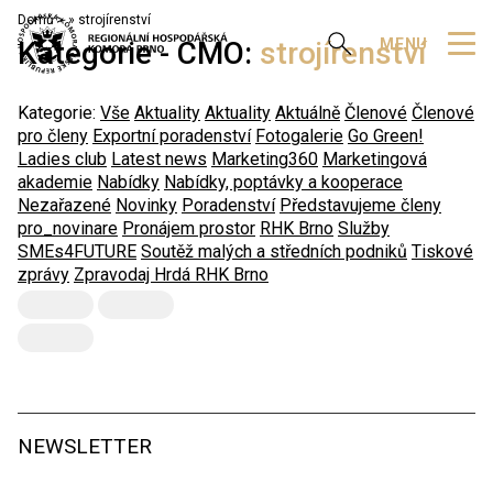
Domů
»
strojírenství
Zobrazit vyhledávání
MENU
Kategorie - CMO:
strojírenství
Kategorie:
Vše
Aktuality
Aktuality
Aktuálně
Členové
Členové
pro členy
Exportní poradenství
Fotogalerie
Go Green!
Ladies club
Latest news
Marketing360
Marketingová
akademie
Nabídky
Nabídky, poptávky a kooperace
Nezařazené
Novinky
Poradenství
Představujeme členy
pro_novinare
Pronájem prostor
RHK Brno
Služby
SMEs4FUTURE
Soutěž malých a středních podniků
Tiskové
zprávy
Zpravodaj Hrdá RHK Brno
NEWSLETTER