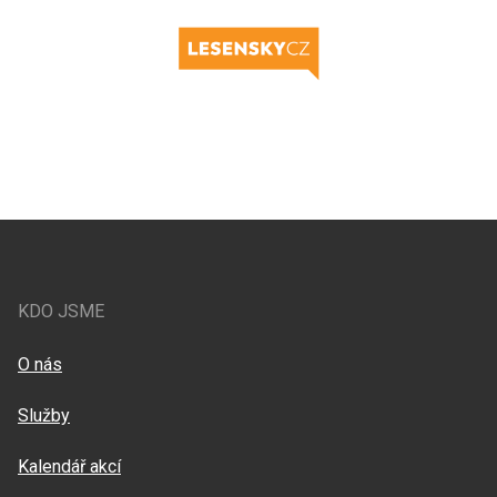
KDO JSME
O nás
Služby
Kalendář akcí