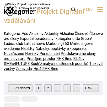
Domů
»
Projekt Digitální vzdělávání
Zobrazit vyhledávání
MENU
Kategorie:
Projekt Digitální
vzdělávání
Kategorie:
Vše
Aktuality
Aktuality
Aktuálně
Členové
Členové
pro členy
Exportní poradenství
Fotogalerie
Go Green!
Ladies club
Latest news
Marketing360
Marketingová
akademie
Nabídky
Nabídky, poptávky a kooperace
Nezařazené
Novinky
Poradenství
Představujeme členy
pro_novinare
Pronájem prostor
RHK Brno
Služby
SMEs4FUTURE
Soutěž malých a středních podniků
Tiskové
zprávy
Zpravodaj Hrdá RHK Brno
Předchozí
1
2
3
…
5
Další