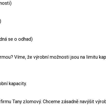
sti)
)
se o odhad)
firmou? Víme, že výrobní možnosti jsou na limitu k
bní kapacity.
firmu Tany zlomový. Chceme zásadně navýšit výrobn