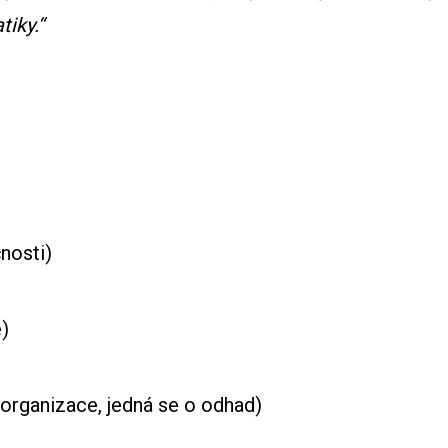
tiky.“
sti)
)
ce, jedná se o odhad)