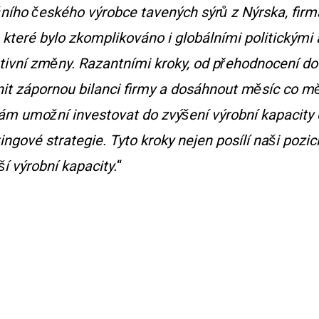
ního českého výrobce tavených sýrů z Nýrska, f
́, které bylo zkomplikováno i globálními politický
ivní změny. Razantními kroky, od přehodnocení d
 zápornou bilanci firmy a dosáhnout měsíc co měsí
̌ nám umožní investovat do zvýšení výrobní kapac
ngové strategie. Tyto kroky nejen posílí naši pozici 
̌í výrobní kapacity.
“