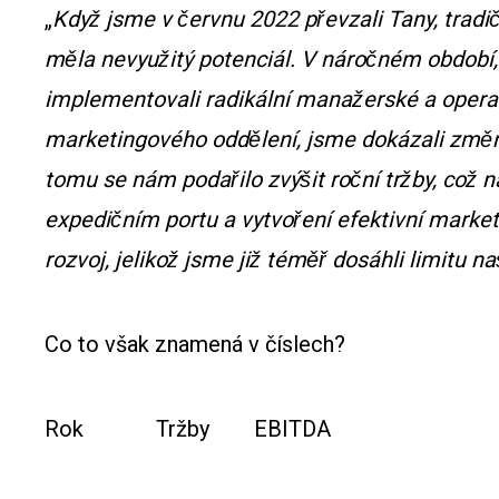
„
Když jsme v červnu 2022 převzali Tany, tradič
měla nevyužitý potenciál. V náročném obdobi
implementovali radikální manažerské a operat
marketingového oddělení, jsme dokázali změnit
tomu se nám podařilo zvýšit roční tržby, coz
expedičním portu a vytvoření efektivní marketi
rozvoj, jelikož jsme již téměř dosáhli limitu nas
Co to však znamená v číslech?
Rok Tržby EBITDA