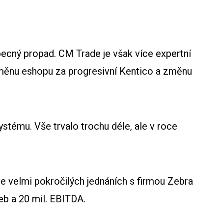
becný propad. CM Trade je však více expertní
ýměnu eshopu za progresivní Kentico a změnu
tému. Vše trvalo trochu déle, ale v roce
e velmi pokročilých jednáních s firmou Zebra
eb a 20 mil. EBITDA.