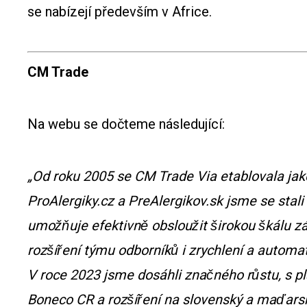
se nabízejí především v Africe.
CM Trade
Na webu se dočteme následující:
„Od roku 2005 se CM Trade Via etablovala jako d
ProAlergiky.cz a PreAlergikov.sk jsme se stali 
umožňuje efektivně obsloužit širokou škálu
rozšíření týmu odborníků i zrychlení a autom
V roce 2023 jsme dosáhli značného růstu, s p
Boneco CR a rozšíření na slovenský a maďarsky