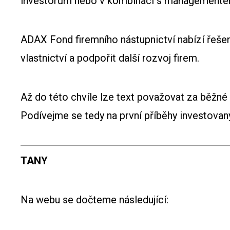
investorům nebo v kombinaci s managemente
ADAX Fond firemního nástupnictví nabízí řešen
vlastnictví a podpořit další rozvoj firem.
Až do této chvíle lze text považovat za běžné
Podívejme se tedy na první příběhy investovan
TANY
Na webu se dočteme následující: