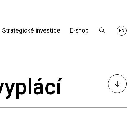
Strategické investice
E-shop
Zobrazit
About
EN
vyhledávání
RHKB
vyplácí
K
obsahu