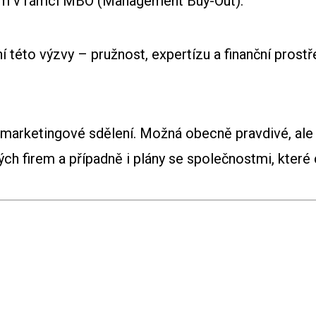
m v rámci MBO (Management Buy-Out).
í této výzvy – pružnost, expertízu a finanční prost
 marketingové sdělení. Možná obecně pravdivé, ale u
ých firem a případně i plány se společnostmi, kter