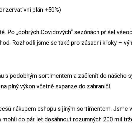
ativní plán +50%)
ité. Po „dobrých Covidových“ sezónách přišel všeo
chod. Rozhodli jsme se také pro zásadní kroky – v
 s podobným sortimentem a začlenit do našeho sys
 na plný výkon včetně expanze do zahraničí.
rocesů nákupem eshopu s jiným sortimentem. Jsme v
 mohli do pár let dosáhnout rozumných 200 mil trž