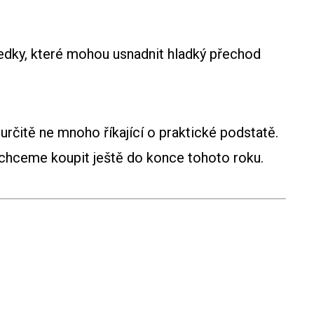
ředky, které mohou usnadnit hladký přechod
rčitě ne mnoho říkající o praktické podstatě.
é chceme koupit ještě do konce tohoto roku.