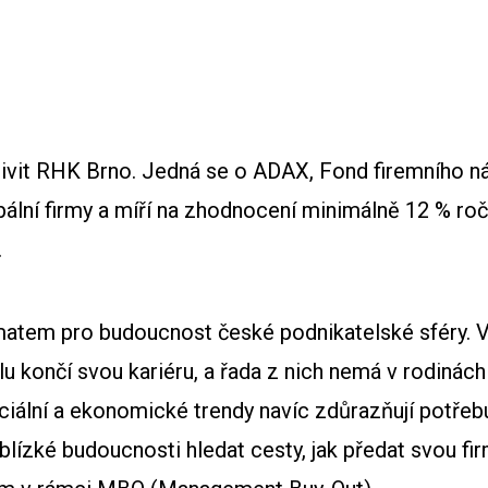
tivit RHK Brno. Jedná se o ADAX, Fond firemního n
bální firmy a míří na zhodnocení minimálně 12 % ro
.
ématem pro budoucnost české podnikatelské sféry. V
končí svou kariéru, a řada z nich nemá v rodinách
sociální a ekonomické trendy navíc zdůrazňují potře
lízké budoucnosti hledat cesty, jak předat svou fi