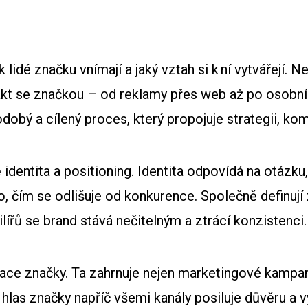
k lidé značku vnímají a jaký vztah si k ní vytvářejí. N
t se značkou – od reklamy přes web až po osobní i
dobý a cílený proces, který propojuje strategii, komu
identita a positioning. Identita odpovídá na otázku,
a to, čím se odlišuje od konkurence. Společně definu
ířů se brand stává nečitelným a ztrácí konzistenci.
e značky. Ta zahrnuje nejen marketingové kampaně,
 hlas značky napříč všemi kanály posiluje důvěru a v