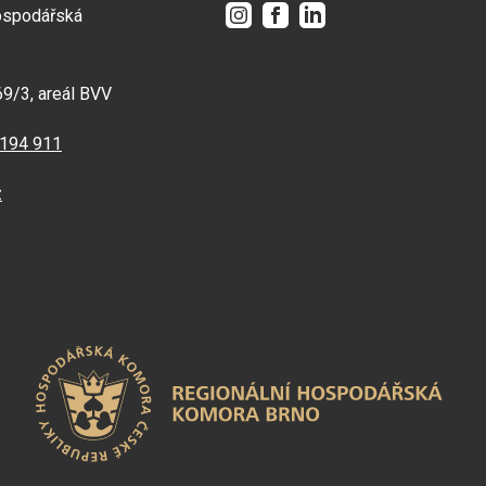
Instagram
Facebook
LinkedIn
ospodářská
69/3, areál BVV
 194 911
z