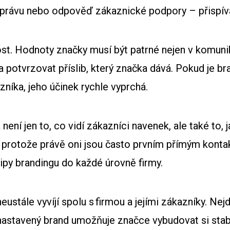
 zprávu nebo odpověď zákaznické podpory – přispívá 
st. Hodnoty značky musí být patrné nejen v komunika
a potvrzovat příslib, který značka dává. Pokud je 
níka, jeho účinek rychle vyprchá.
 není jen to, co vidí zákazníci navenek, ale také to, 
protože právě oni jsou často prvním přímým kontakt
ipy brandingu do každé úrovně firmy.
eustále vyvíjí spolu s firmou a jejími zákazníky. Ne
astavený brand umožňuje značce vybudovat si stabiln