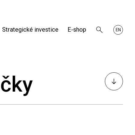
Strategické investice
E-shop
Zobrazit
About
EN
vyhledávání
RHKB
ačky
K
obsahu