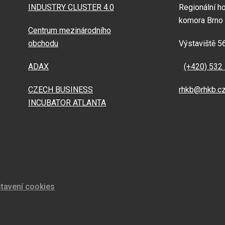
INDUSTRY CLUSTER 4.0
Regionální h
komora Brno
Centrum mezinárodního
obchodu
Výstaviště 5
ADAX
(+420) 532
CZECH BUSINESS
rhkb@rhkb.c
INCUBATOR ATLANTA
tavení cookies