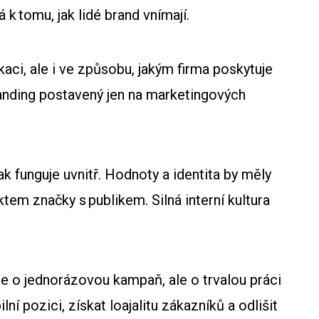
k tomu, jak lidé brand vnímají.
ci, ale i ve způsobu, jakým firma poskytuje
branding postavený jen na marketingových
jak funguje uvnitř. Hodnoty a identita by měly
em značky s publikem. Silná interní kultura
jde o jednorázovou kampaň, ale o trvalou práci
í pozici, získat loajalitu zákazníků a odlišit