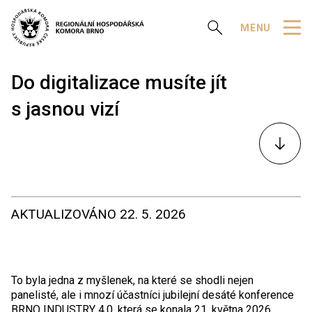
Zobrazit vyhledávání
MENU
Do digitalizace musíte jít
s jasnou vizí
K
obsahu
AKTUALIZOVÁNO
22. 5. 2026
To byla jedna z myšlenek, na které se shodli nejen
panelisté, ale i mnozí účastníci jubilejní desáté konference
BRNO INDUSTRY 4.0, která se konala 21. května 2026