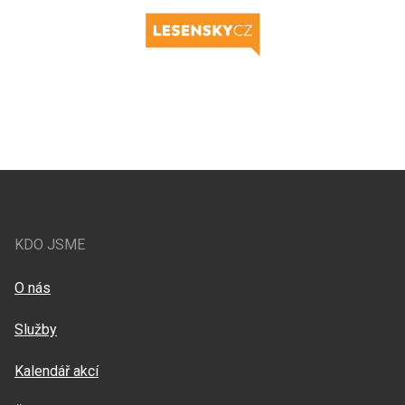
KDO JSME
O nás
Služby
Kalendář akcí