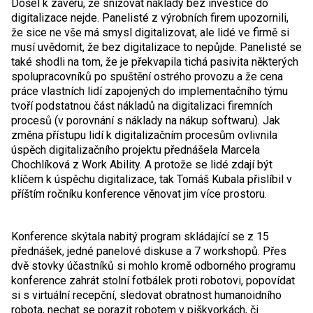
Došel k závěru, že snižovat náklady bez investice do
digitalizace nejde. Panelisté z výrobních firem upozornili,
že sice ne vše má smysl digitalizovat, ale lidé ve firmě si
musí uvědomit, že bez digitalizace to nepůjde. Panelisté se
také shodli na tom, že je překvapila tichá pasivita některých
spolupracovníků po spuštění ostrého provozu a že cena
práce vlastních lidí zapojených do implementačního týmu
tvoří podstatnou část nákladů na digitalizaci firemních
procesů (v porovnání s náklady na nákup softwaru). Jak
změna přístupu lidí k digitalizačním procesům ovlivnila
úspěch digitalizačního projektu přednášela Marcela
Chochlíková z Work Ability. A protože se lidé zdají být
klíčem k úspěchu digitalizace, tak Tomáš Kubala přislíbil v
příštím ročníku konference věnovat jim více prostoru.
Konference skýtala nabitý program skládající se z 15
přednášek, jedné panelové diskuse a 7 workshopů. Přes
dvě stovky účastníků si mohlo kromě odborného programu
konference zahrát stolní fotbálek proti robotovi, popovídat
si s virtuální recepční, sledovat obratnost humanoidního
robota, nechat se porazit robotem v piškvorkách, či