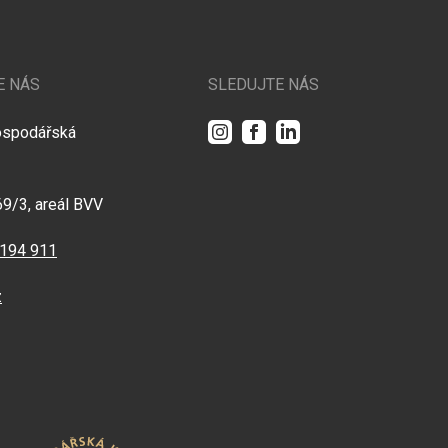
E NÁS
SLEDUJTE NÁS
Instagram
Facebook
LinkedIn
ospodářská
69/3, areál BVV
 194 911
z