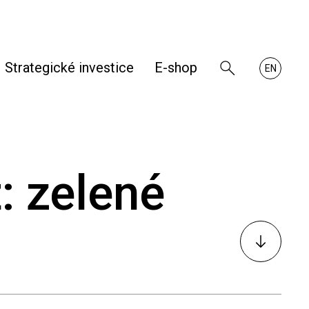
Strategické investice
E-shop
Zobrazit
About
EN
vyhledávání
RHKB
: zelené
K
obsahu