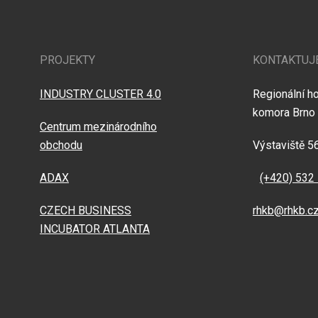
PROJEKTY
KONTAKTUJ
INDUSTRY CLUSTER 4.0
Regionální h
komora Brno
Centrum mezinárodního
obchodu
Výstaviště 5
ADAX
(+420) 532
CZECH BUSINESS
rhkb@rhkb.c
INCUBATOR ATLANTA