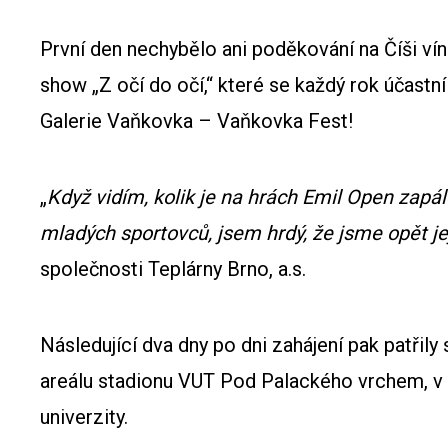
První den nechybělo ani poděkování na Číši ví
show „Z očí do očí,“ které se každý rok účastn
Galerie Vaňkovka – Vaňkovka Fest!
„
Když vidím, kolik je na hrách Emil Open zapál
mladých sportovců, jsem hrdý, že jsme opět j
společnosti Teplárny Brno, a.s.
Následující dva dny po dni zahájení pak patřil
areálu stadionu VUT Pod Palackého vrchem, v b
univerzity.