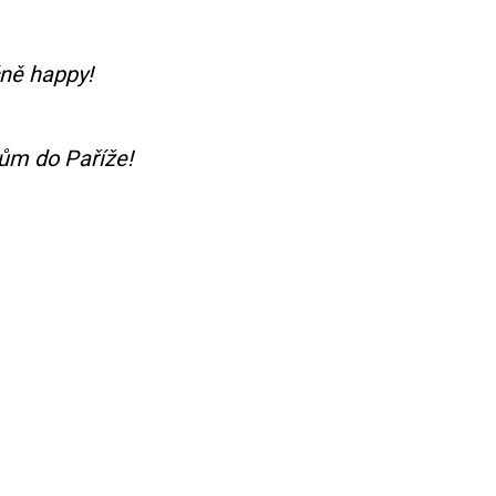
čně happy!
kům do Paříže!