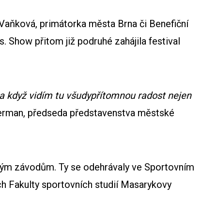
 Vaňková, primátorka města Brna či Benefiční
. Show přitom již podruhé zahájila festival
á a když vidím tu všudypřítomnou radost nejen
í Herman, předseda představenstva městské
álovým závodům. Ty se odehrávaly ve Sportovním
ch Fakulty sportovních studií Masarykovy