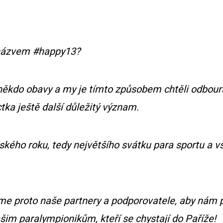
d názvem #happy13?
ěkdo obavy a my je tímto způsobem chtěli odbourat,
ctka ještě další důležitý význam.
jského roku, tedy největšího svátku para sportu a v
i jsme proto naše partnery a podporovatele, aby ná
šim paralympionikům, kteří se chystají do Paříže!