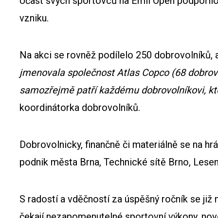
Účast svých sportovců na Emil Open podpořilo
vzniku.
Na akci se rovněž podílelo 250 dobrovolníků, a t
jmenovala společnost Atlas Copco (68 dobrov
samozřejmě patří každému dobrovolníkovi, kte
koordinátorka dobrovolníků.
Dobrovolnicky, finančně či materiálně se na hr
podnik města Brna, Technické sítě Brno, Lese
S radostí a vděčností za úspěšný ročník se již
čekají nezapomenutelné sportovní výkony, nové 