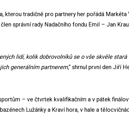
na, kterou tradičně pro partnery her pořádá Markéta
í člen správní rady Nadačního fondu Emil – Jan Kraus
ených lidí, kolik dobrovolníků se o vše skvěle star
ejich generálním partnerem
,“ shrnul první den Jiř
y sportům – ve čtvrtek kvalifikačním a v pátek fin
azénech Lužánky a Kraví hora, v hale a tělocvičná