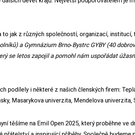
 dalších devět krajů. Největší podporovatelem je 
o jak z různých společností, organizací, institucí, ta
olníků) a Gymnázium Brno‑Bystrc GYBY (40 dobrovo
rý se letos zapojil a pomohl nám uspořádat úžasn
ách podílely i některé z našich členských firem: Te
nsky, Masarykova univerzita, Mendelova univerzita
 nyní těšíme na Emil Open 2025, který proběhne ve d
přátelství a inspirující příběhy. Společně budeme p