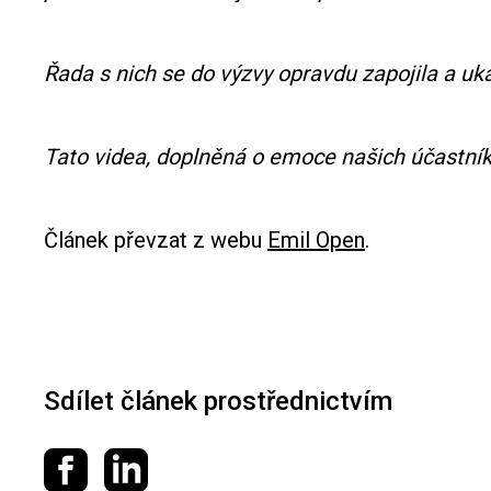
Řada s nich se do výzvy opravdu zapojila a uk
Tato videa, doplněná o emoce našich účastní
Článek převzat z webu
Emil Open
.
Sdílet článek prostřednictvím
Sdílet na Facebooku
Sdílet na LinkedIn