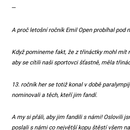
—
A proč letošní ročník Emil Open probíhal po
Když pomineme fakt, že z třináctky mohl mít n
aby se cítili naši sportovci šťastně, měla třiná
13. ročník her se totiž konal v době paralympi
nominovali a těch, kteří jim fandí.
A my si přáli, aby jim fandili s námi! Oslovil
poslali s námi co největší kopu štěstí všem na