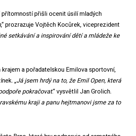
přítomností přišli ocenit úsilí mladých
h
,“ prozrazuje Vojtěch Kocůrek, viceprezident
é setkávání a inspirování dětí a mládeže ke
krajem a pořadatelskou Emilova sportovní,
ínek. „
Já jsem hrdý na to, že Emil Open, která
 podpoře pokračovat
.“ vysvětlil Jan Grolich.
oravskému kraji a panu hejtmanovi jsme za to