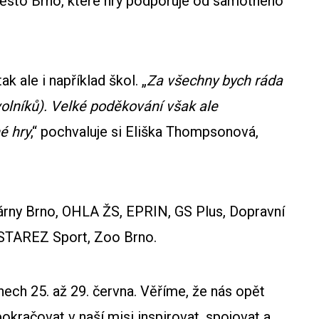
město Brno, které hry podporuje od samotného
k ale i například škol. „
Za všechny bych ráda
lníků). Velké poděkování však ale
é hry
,“ pochvaluje si Eliška Thompsonová,
plárny Brno, OHLA ŽS, EPRIN, GS Plus, Dopravní
, STAREZ Sport, Zoo Brno.
nech 25. až 29. června. Věříme, že nás opět
okračovat v naší misi inspirovat, spojovat a