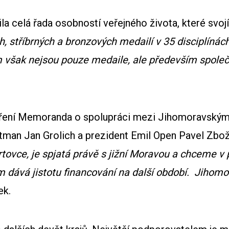
 celá řada osobností veřejného života, které svojí 
, stříbrných a bronzových medailí v 35 disciplínác
 však nejsou pouze medaile, ale především společn
ření Memoranda o spolupráci mezi Jihomoravským 
ejtman Jan Grolich a prezident Emil Open Pavel Zbož
rtovce, je spjatá právě s jižní Moravou a chceme v
m dává jistotu financování na další období. Jihom
ek.