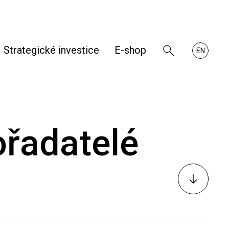
Strategické investice
E-shop
Zobrazit
About
EN
vyhledávání
RHKB
ořadatelé
K
obsahu