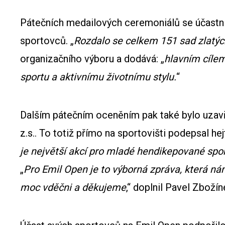
Pátečních medailových ceremoniálů se účastnila
sportovců. „
Rozdalo se celkem 151 sad zlatých
organizačního výboru a dodává: „
hlavním cílem
sportu a aktivnímu životnímu stylu.
“
Dalším pátečním oceněním pak také bylo uzav
z.s.. To totiž přímo na sportovišti podepsal h
je největší akcí pro mladé hendikepované spo
„
Pro Emil Open je to výborná zpráva, která ná
moc vděčni a děkujeme
,“ doplnil Pavel Zbožín