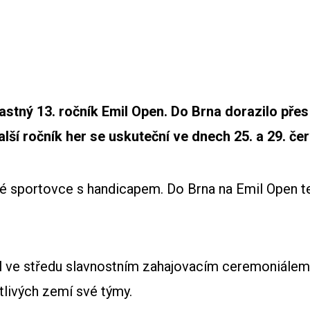
stný 13. ročník Emil Open. Do Brna dorazilo přes
lší ročník her se uskuteční ve dnech 25. a 29. če
dé sportovce s handicapem. Do Brna na Emil Open t
 ve středu slavnostním zahajovacím ceremoniálem. 
tlivých zemí své týmy.