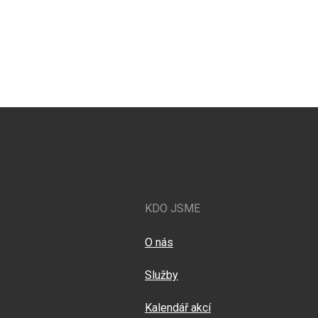
KDO JSME
O nás
Služby
Kalendář akcí