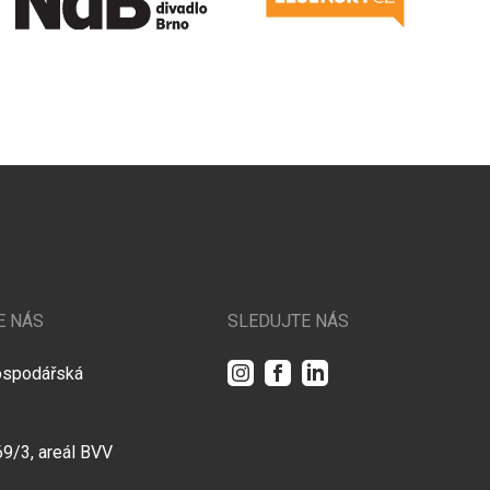
E NÁS
SLEDUJTE NÁS
Instagram
Facebook
LinkedIn
ospodářská
69/3, areál BVV