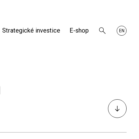
Strategické investice
E-shop
Zobrazit
About
EN
vyhledávání
RHKB
h
K
obsahu