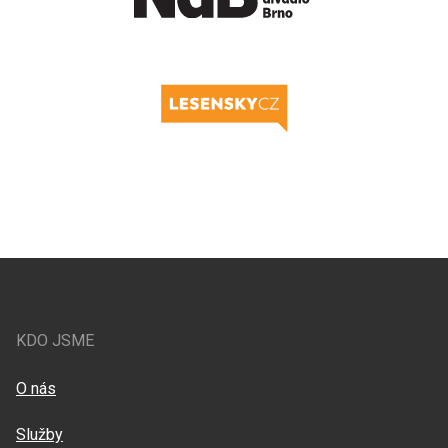
KDO JSME
O nás
Služby