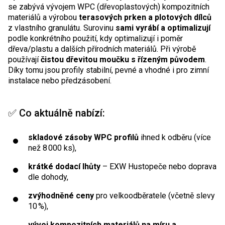
se zabývá vývojem WPC (dřevoplastových) kompozitních
materiálů a výrobou
terasových prken a plotových dílců
z vlastního granulátu. Surovinu
sami vyrábí a optimalizují
podle konkrétního použití, kdy optimalizují i poměr
dřeva/plastu a dalších přírodních materiálů. Při výrobě
používají
čistou dřevitou moučku s řízeným původem
.
Díky tomu jsou profily stabilní, pevné a vhodné i pro zimní
instalace nebo předzásobení.
✅ Co aktuálně nabízí:
skladové zásoby WPC profilů
ihned k odběru (více
než 8 000 ks),
krátké dodací lhůty
– EXW Hustopeče nebo doprava
dle dohody,
zvýhodněné ceny
pro velkoodběratele (včetně slevy
10 %),
vývoj kompozitních materiálů na míru a