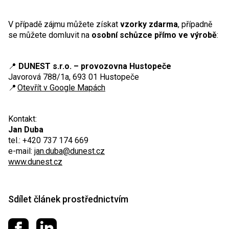
V případě zájmu můžete získat
vzorky zdarma
, případně
se můžete domluvit na
osobní schůzce přímo ve výrobě
:
📍
DUNEST s.r.o. – provozovna Hustopeče
Javorová 788/1a, 693 01 Hustopeče
📍
Otevřít v Google Mapách
Kontakt:
Jan Duba
tel.: +420 737 174 669
e-mail:
jan.duba@dunest.cz
www.dunest.cz
Sdílet článek prostřednictvím
Sdílet na Facebooku
Sdílet na LinkedIn