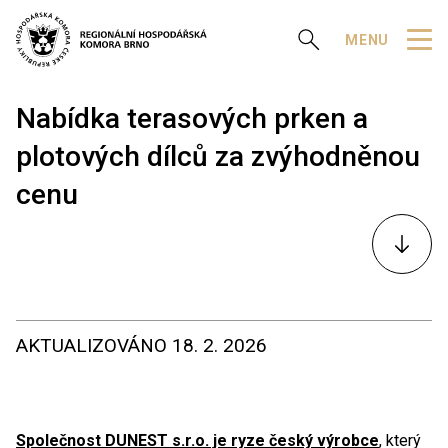
Zobrazit vyhledávání
MENU
Nabídka terasových prken a
plotových dílců za zvýhodněnou
cenu
K
obsahu
AKTUALIZOVÁNO
18. 2. 2026
Společnost DUNEST s.r.o. je ryze český výrobce
, který