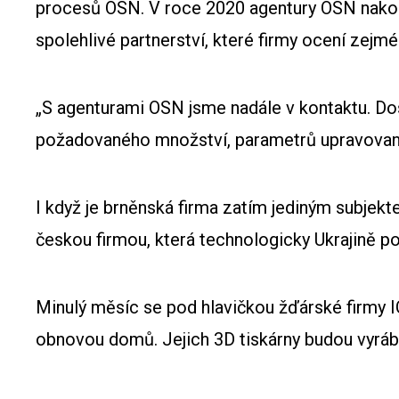
procesů OSN. V roce 2020 agentury OSN nakoupi
spolehlivé partnerství, které firmy ocení zejm
„S agenturami OSN jsme nadále v kontaktu. Dost
požadovaného množství, parametrů upravované 
I když je brněnská firma zatím jediným subjek
českou firmou, která technologicky Ukrajině p
Minulý měsíc se pod hlavičkou žďárské firmy IC
obnovou domů. Jejich 3D tiskárny budou vyrábě