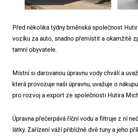
Před několika týdny brněnská společnost Hutira
vozíku za auto, snadno přemístit a okamžitě z
tamní obyvatele.
Místní si darovanou úpravnu vody chválí a uvažu
která provozuje naši úpravnu, uvažuje o nákup
pro rozvoj a export ze společnosti Hutira Mich
Úpravna přečerpává říční vodu a filtruje z ní ne
látky. Zařízení váží přibližně dvě tuny a jeho p