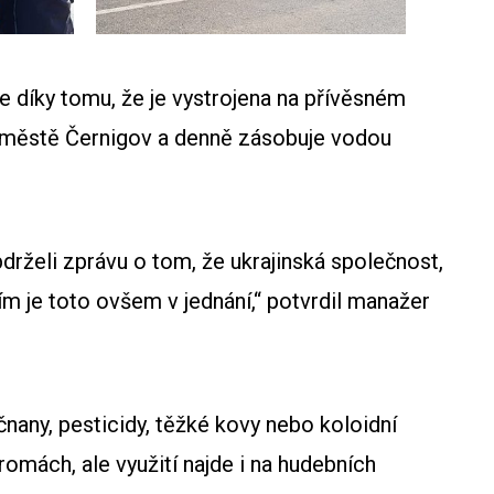
e díky tomu, že je vystrojena na přívěsném
e městě Černigov a denně zásobuje vodou
bdrželi zprávu o tom, že ukrajinská společnost,
m je toto ovšem v jednání,“ potvrdil manažer
ičnany, pesticidy, těžké kovy nebo koloidní
hromách, ale využití najde i na hudebních