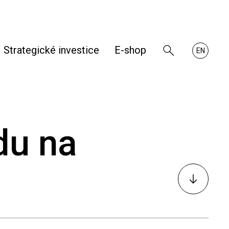
Strategické investice
E-shop
Zobrazit
About
EN
vyhledávání
RHKB
du na
K
obsahu