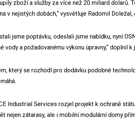
ly zboží a služby za více než 20 miliard dolarů. T
éna v nejistých dobách,“ vysvětluje Radomil Doležal,
ali jsme poptávku, odeslali jsme nabídku, nyní OSN
vody a požadovanému výkonu úpravny,“ doplnil k j
tem, který se rozhodl pro dodávku podobné technolo
omáhá.
E Industrial Services rozjel projekt k ochraně stát
t nejen zátarasy, ale i mobilní modulární domy přím