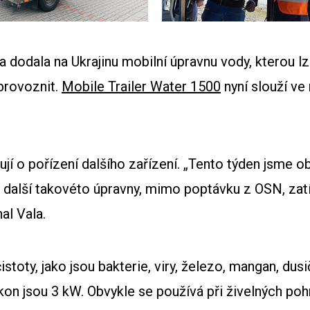
 dodala na Ukrajinu mobilní úpravnu vody, kterou lz
provoznit.
Mobile Trailer Water 1500
nyní slouží v
jí o pořízení dalšího zařízení. „Tento týden jsme o
u další takovéto úpravny, mimo poptávku z OSN, zatí
al Vala.
čistoty, jako jsou bakterie, viry, železo, mangan, dus
říkon jsou 3 kW. Obvykle se používá při živelných po