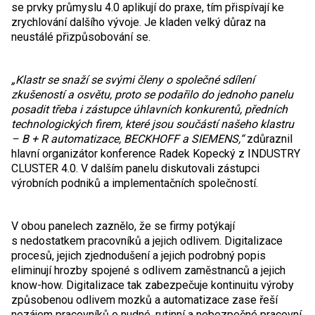
se prvky průmyslu 4.0 aplikují do praxe, tím přispívají ke
zrychlování dalšího vývoje. Je kladen velký důraz na
neustálé přizpůsobování se.
„Klastr se snaží se svými členy o společné sdílení
zkušeností a osvětu, proto se podařilo do jednoho panelu
posadit třeba i zástupce úhlavních konkurentů, předních
technologických firem, které jsou součástí našeho klastru
– B + R automatizace, BECKHOFF a SIEMENS,“
zdůraznil
hlavní organizátor konference Radek Kopecký z INDUSTRY
CLUSTER 4.0. V dalším panelu diskutovali zástupci
výrobních podniků a implementačních společností.
V obou panelech zaznělo, že se firmy potýkají
s nedostatkem pracovníků a jejich odlivem. Digitalizace
procesů, jejich zjednodušení a jejich podrobný popis
eliminují hrozby spojené s odlivem zaměstnanců a jejich
know-how. Digitalizace tak zabezpečuje kontinuitu výroby
způsobenou odlivem mozků a automatizace zase řeší
nezájem pracovníků o nudné, rutinní a nebezpečné pracovní