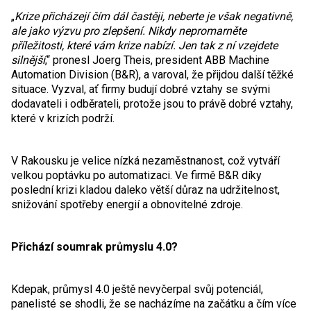
„
Krize přicházejí čím dál častěji, neberte je však negativně,
ale jako výzvu pro zlepšení. Nikdy nepromarněte
příležitosti, které vám krize nabízí. Jen tak z ní vzejdete
silnější
,“ pronesl Joerg Theis, president ABB Machine
Automation Division (B&R), a varoval, že přijdou další těžké
situace. Vyzval, ať firmy budují dobré vztahy se svými
dodavateli i odběrateli, protože jsou to právě dobré vztahy,
které v krizích podrží.
V Rakousku je velice nízká nezaměstnanost, což vytváří
velkou poptávku po automatizaci. Ve firmě B&R díky
poslední krizi kladou daleko větší důraz na udržitelnost,
snižování spotřeby energií a obnovitelné zdroje.
Přichází soumrak průmyslu 4.0?
Kdepak, průmysl 4.0 ještě nevyčerpal svůj potenciál,
panelisté se shodli, že se nacházíme na začátku a čím více