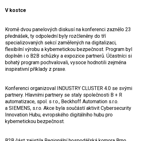
V kostce
Kromě dvou panelových diskusí na konferenci zaznělo 23
přednášek, ty odpolední byly rozčleněny do tří
specializovaných sekcí zaměřených na digitalizaci,
flexibilní výrobu a kybernetickou bezpečnost. Program byl
doplněn i o B2B schůzky a expozice partnerů. Účastníci si
bohatý program pochvalovali, vysoce hodnotili zejména
inspirativní příklady z praxe.
Konferenci organizoval INDUSTRY CLUSTER 4.0 se svými
partnery. Hlavními partnery se staly společnosti B + R
automatizace, spol. s r.o., Beckhoff Automation s.r.o.
a SIEMENS, s.r.o. Akce byla součástí aktivit Cybersecurity
Innovation Hubu, evropského digitálního hubu pro
kybernetickou bezpečnost.
B2B část zajistila Regionální hospodářská komora Brno