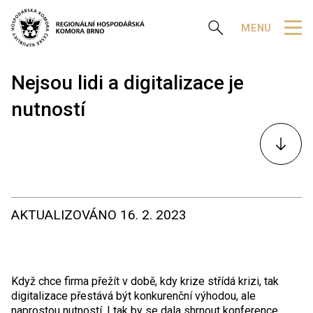
Zobrazit vyhledávání
MENU
Nejsou lidi a digitalizace je
nutností
K
obsahu
AKTUALIZOVÁNO
16. 2. 2023
Když chce firma přežít v době, kdy krize střídá krizi, tak
digitalizace přestává být konkurenční výhodou, ale
naprostou nutností. I tak by se dala shrnout konference