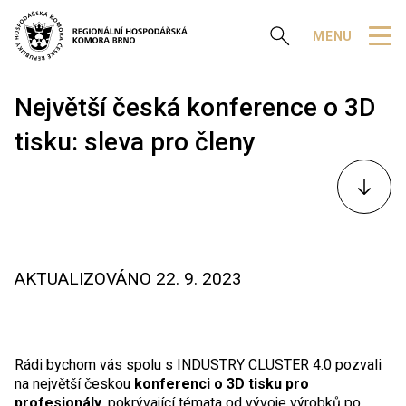
Zobrazit vyhledávání
MENU
Největší česká konference o 3D
tisku: sleva pro členy
K
obsahu
AKTUALIZOVÁNO
22. 9. 2023
Rádi bychom vás spolu s INDUSTRY CLUSTER 4.0 pozvali
na největší českou
konferenci o 3D tisku pro
profesionály
, pokrývající témata od vývoje výrobků po