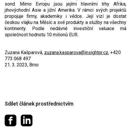
sond. Mimo Evropu jsou jejími hlavními trhy Afrika,
jihovýchodní Asie a jižní Amerika. V rámci svých projektů
propojuje firmy, akademiky i vědce. Její vizí je dostat
českou vlajku na Měsíc a své produkty a služby na všechny
kontinenty. Podle nedávné investiční valuace má
společnost hodnotu 10 milionů EUR.
Zuzana Kašparová,
zuzana.kasparova@insightpr.cz
, +420
773 068 497
21. 3. 2023, Brno
Sdílet článek prostřednictvím
Sdílet na Facebooku
Sdílet na LinkedIn