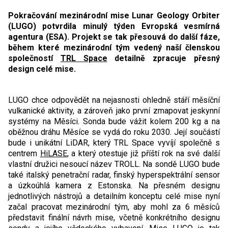
Pokračování mezinárodní mise Lunar Geology Orbiter
(LUGO) potvrdila minulý týden Evropská vesmírná
agentura (ESA). Projekt se tak přesouvá do další fáze,
během které mezinárodní tým vedený naší členskou
společností
TRL Space
detailně zpracuje přesný
design celé mise.
LUGO chce odpovědět na nejasnosti ohledně stáří měsíční
vulkanické aktivity, a zároveň jako první zmapovat jeskynní
systémy na Měsíci. Sonda bude vážit kolem 200 kg a na
oběžnou dráhu Měsíce se vydá do roku 2030. Její součástí
bude i unikátní LiDAR, který TRL Space vyvíjí společně s
centrem
HiLASE
, a který otestuje již příští rok na své další
vlastní družici nesoucí název TROLL. Na sondě LUGO bude
také italský penetrační radar, finský hyperspektrální sensor
a úzkoúhlá kamera z Estonska. Na přesném designu
jednotlivých nástrojů a detailním konceptu celé mise nyní
začal pracovat mezinárodní tým, aby mohl za 6 měsíců
představit finální návrh mise, včetně konkrétního designu