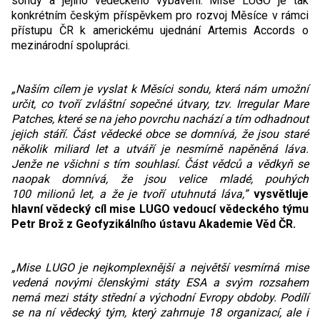
sondy a jejího vědeckého vybavení. Mise LUGO je tak
konkrétním českým příspěvkem pro rozvoj Měsíce v rámci
přístupu ČR k americkému ujednání Artemis Accords o
mezinárodní spolupráci.
„Naším cílem je vyslat k Měsíci sondu, která nám umožní
určit, co tvoří zvláštní sopečné útvary, tzv. Irregular Mare
Patches, které se na jeho povrchu nachází a tím odhadnout
jejich stáří. Část vědecké obce se domnívá, že jsou staré
několik miliard let a utváří je nesmírně napěněná láva.
Jenže ne všichni s tím souhlasí. Část vědců a vědkyň se
naopak domnívá, že jsou velice mladé, pouhých
100 milionů let, a že je tvoří utuhnutá láva,”
vysvětluje
hlavní vědecký cíl mise LUGO vedoucí vědeckého týmu
Petr Brož z Geofyzikálního ústavu Akademie Věd ČR.
„Mise LUGO je nejkomplexnější a největší vesmírná mise
vedená novými členskými státy ESA a svým rozsahem
nemá mezi státy střední a východní Evropy obdoby. Podílí
se na ní vědecký tým, který zahrnuje 18 organizací, ale i