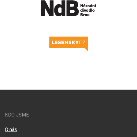
KDO JSME
O nás