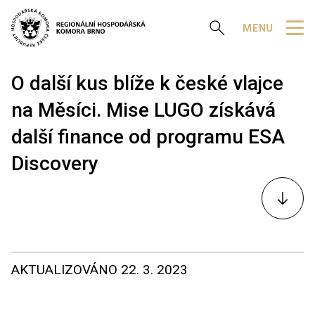
Zobrazit vyhledávání
MENU
O další kus blíže k české vlajce
na Měsíci. Mise LUGO získává
další finance od programu ESA
Discovery
K
obsahu
AKTUALIZOVÁNO
22. 3. 2023