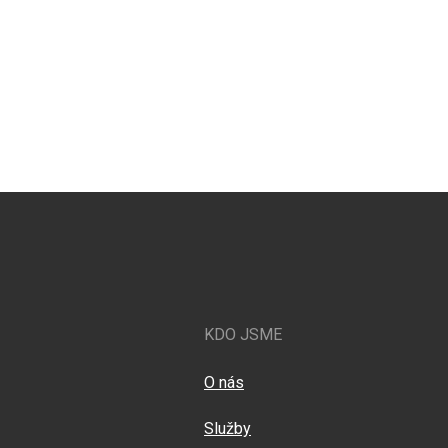
KDO JSME
O nás
Služby