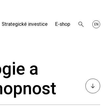
Strategické investice
E-shop
Zobrazit
About
EN
vyhledávání
RHKB
gie a
hopnost
K
obsahu