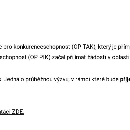
e pro konkurenceschopnost (OP TAK), který je př
hopnost (OP PIK) začal přijímat žádosti v oblasti
č
. Jedná o průběžnou výzvu, v rámci které bude
pří
taci ZDE.