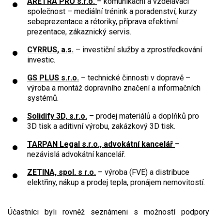
ARETRA PRO s.r.o.
– komunikační a vzdělávací
společnost – mediální trénink a poradenství, kurzy
sebeprezentace a rétoriky, příprava efektivní
prezentace, zákaznický servis.
CYRRUS, a.s.
– investiční služby a zprostředkování
investic.
GS PLUS s.r.o.
– technické činnosti v dopravě –
výroba a montáž dopravního značení a informačních
systémů.
Solidify 3D, s.r.o.
– prodej materiálů a doplňků pro
3D tisk a aditivní výrobu, zakázkový 3D tisk.
TARPAN Legal s.r.o., advokátní kancelář
–
nezávislá advokátní kancelář.
ZETINA, spol. s r.o.
– výroba (FVE) a distribuce
elektřiny, nákup a prodej tepla, pronájem nemovitostí.
Účastníci byli rovněž seznámeni s možností podpory