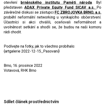
otevření
brněnského institutu Paměti národa
. Byl
představen
ADAX Private Equity Fund SICAV a.s.
Po
závěrečné diskusi se zástupci
FC ZBROJOVKA BRNO, a.s.
proběhl neformální networking u vynikajícího občerstvení.
Účastníci si akci chválili, oceňovali neformálnost a
uvolněnost setkání a shodli se, že budou na naši komoru
rádi chodit.
Podívejte na fotky, jak to všechno probíhalo:
{artgalerie 2022-12-15_Pasovani}
Brno, 16. prosince 2022
Votavová, RHK Brno
Sdílet článek prostřednictvím