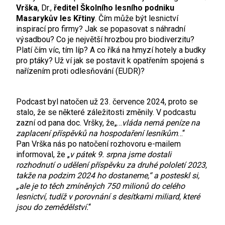
Vrška
, Dr.,
ředitel Školního lesního podniku
Masarykův les Křtiny
. Čím může být lesnictví
inspirací pro firmy? Jak se popasovat s náhradní
výsadbou? Co je největší hrozbou pro biodiverzitu?
Platí čím víc, tím líp? A co říká na hmyzí hotely a budky
pro ptáky? Už ví jak se postavit k opatřením spojená s
nařízením proti odlesňování (EUDR)?
Podcast byl natočen už 23. července 2024, proto se
stalo, že se některé záležitosti změnily. V podcastu
zazní od pana doc. Vršky, že„…
vláda nemá peníze na
zaplacení příspěvků na hospodaření lesníkům
…“
Pan Vrška nás po natočení rozhovoru e-mailem
informoval, že „
v pátek 9. srpna jsme dostali
rozhodnutí o udělení příspěvku za druhé pololetí 2023,
takže na podzim 2024 ho dostaneme,“ a posteskl si,
„ale je to těch zmíněných 750 milionů do celého
lesnictví, tudíž v porovnání s desítkami miliard, které
jsou do zemědělství.
“