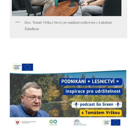
Doc. Tomáš Vrška (vlevo) po natáčení rozhovoru s Lukášem
Žaludkem