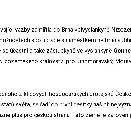
ávající vazby zamířila do Brna velvyslankyně Nizoz
o možnostech spolupráce s náměstkem hejtmana Ji
e se účastnila také zástupkyně velvyslankyně
Gonne
 Nizozemského království pro Jihomoravský, Moravs
jednoho z klíčových hospodářských
protějšků
České 
h států světa, se řadí do první desítky našich nejv
azné plus pro českou stranu. Tato země je zároveň j