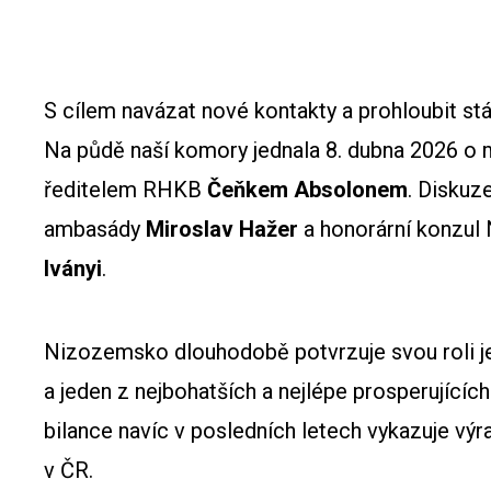
S cílem navázat nové kontakty a prohloubit st
Na půdě naší komory jednala 8. dubna 2026 
ředitelem RHKB
Čeňkem Absolonem
. Diskuz
ambasády
Miroslav Hažer
a honorární konzul
Iványi
.
Nizozemsko dlouhodobě potvrzuje svou roli 
a jeden z nejbohatších a nejlépe prosperujícíc
bilance navíc v posledních letech vykazuje výr
v ČR.