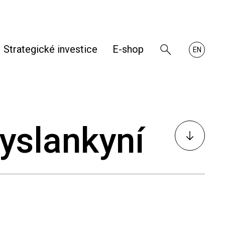
Strategické investice
E-shop
Zobrazit
About
EN
vyhledávání
RHKB
yslankyní
K
obsahu