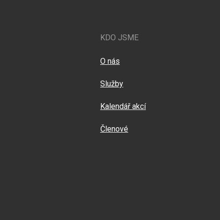
KDO JSME
O nás
Služby
Kalendář akcí
Členové