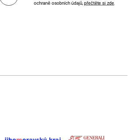
Odeslat
ochraně osobních údajů,
přečtěte si zde
.