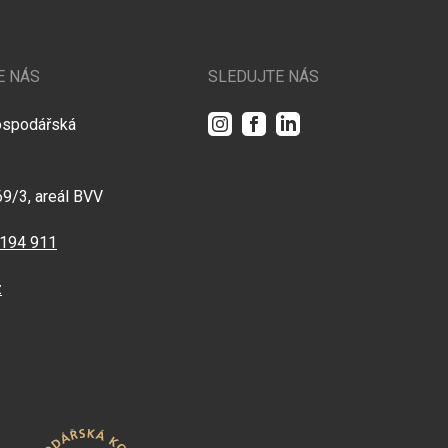
E NÁS
SLEDUJTE NÁS
Instagram
Facebook
LinkedIn
ospodářská
69/3, areál BVV
 194 911
z