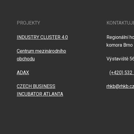
PROJEKTY
KONTAKTUJ
INDUSTRY CLUSTER 4.0
Regionální h
komora Brno
Centrum mezinárodního
obchodu
Výstaviště 5
ADAX
(+420) 532
CZECH BUSINESS
rhkb@rhkb.c
INCUBATOR ATLANTA