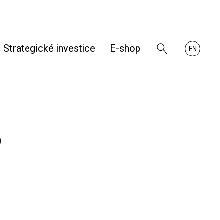
Strategické investice
E-shop
Zobrazit
About
EN
vyhledávání
RHKB
6