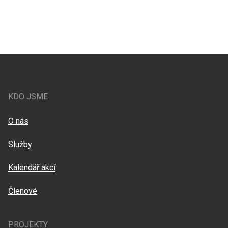
KDO JSME
O nás
Služby
Kalendář akcí
Členové
PROJEKTY