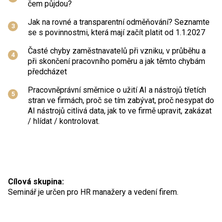
čem půjdou?
Jak na rovné a transparentní odměňování? Seznamte
se s povinnostmi, která mají začít platit od 1.1.2027
Časté chyby zaměstnavatelů při vzniku, v průběhu a
při skončení pracovního poměru a jak těmto chybám
předcházet
Pracovněprávní směrnice o užití AI a nástrojů třetích
stran ve firmách, proč se tím zabývat, proč nesypat do
AI nástrojů citlivá data, jak to ve firmě upravit, zakázat
/ hlídat / kontrolovat.
Cílová skupina:
Seminář je určen pro HR manažery a vedení firem.