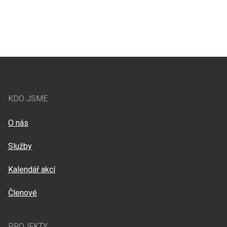
KDO JSME
O nás
Služby
Kalendář akcí
Členové
PROJEKTY