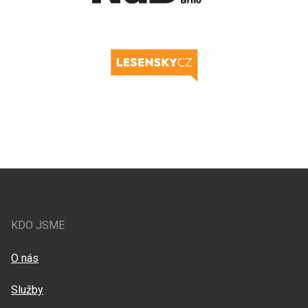
KDO JSME
O nás
Služby