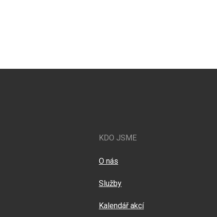
KDO JSME
O nás
Služby
Kalendář akcí