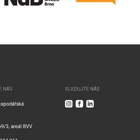
E NÁS
SLEDUJTE NÁS
Instagram
Facebook
LinkedIn
ospodářská
69/3, areál BVV