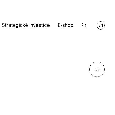
Strategické investice
E-shop
Zobrazit
About
EN
vyhledávání
RHKB
K
obsahu