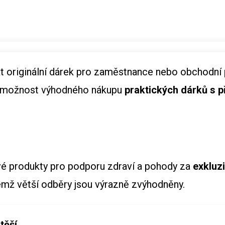
at originální dárek pro zaměstnance nebo obchodní p
me možnost výhodného nákupu
praktických dárků s 
livé produkty pro podporu zdraví a pohody za
exkluz
emž větší odběry jsou výrazně zvýhodněny.
těší