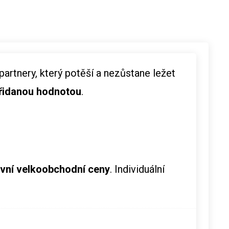
artnery, který potěší a nezůstane ležet
přidanou hodnotou
.
ivní velkoobchodní ceny
. Individuální