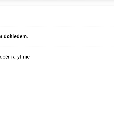
m dohledem.
rdeční arytmie