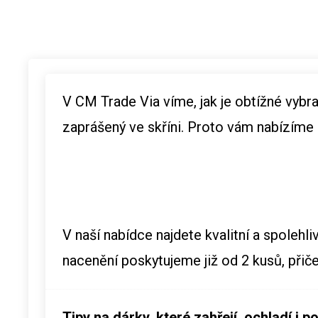
V CM Trade Via víme, jak je obtížné vybr
zaprášený ve skříni. Proto vám nabízí
V naší nabídce najdete kvalitní a spoleh
nacenění poskytujeme již od 2 kusů, přič
Tipy na dárky, které zahřejí, ochladí i po