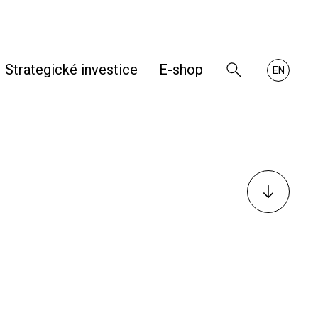
Strategické investice
E-shop
Zobrazit
About
EN
vyhledávání
RHKB
K
obsahu