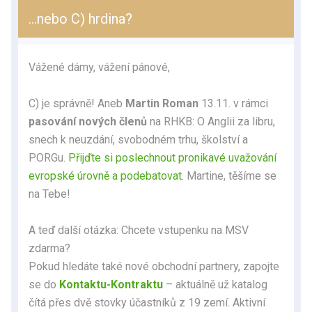
…nebo C) hrdina?
Vážené dámy, vážení pánové,
C) je správně! Aneb
Martin Roman
13.11. v rámci
pasování nových členů
na RHKB: O Anglii za libru,
snech k neuzdání, svobodném trhu, školství a
PORGu.
Přijďte si poslechnout pronikavé uvažování
evropské úrovně a podebatovat.
Martine, těšíme se
na Tebe!
A teď další otázka: Chcete vstupenku na MSV
zdarma?
Pokud hledáte také nové obchodní partnery, zapojte
se do
Kontaktu-Kontraktu
– aktuálně už katalog
čítá přes dvě stovky účastníků z 19 zemí. Aktivní