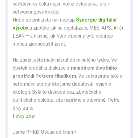
návštěvníky čeká nejen volná vstupenka, ale i
networkingový koktejl.
Nebo se přihlaste na meetup
Synergie digitální
výroby
a zjistěte jak na digitalizaci, MES, APS, AI či
LEAN – a hlavně, jak Vám všechny tyto nástroje
mohou zjednodušit život.
Na závěr ještě malý návrat do minulého týdne: Ve
čtvrtek proběhla diskuse
s ministrem životního
prostředí Petrem Hladíkem
. Ve velmi přátelské a
neformální atmosféře jsme debatovali nejen o
ekologii. Byla to diskuse bez zbytečného
politického balastu, vše napřímo a otevřeně, Petře,
díky za to.
Fotky zde!
Jsme RHKB. Usque ad finem!