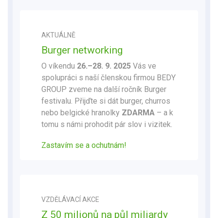
AKTUÁLNĚ
Burger networking
O víkendu
26.–28. 9. 2025
Vás ve
spolupráci s naší členskou firmou BEDY
GROUP zveme na další ročník Burger
festivalu. Přijďte si dát burger, churros
nebo belgické hranolky
ZDARMA
– a k
tomu s námi prohodit pár slov i vizitek.
Zastavím se a ochutnám!
VZDĚLÁVACÍ AKCE
Z 50 milionů na půl miliardy