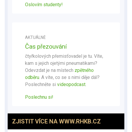
Oslovím studenty!
AKTUÁLNĚ
Čas přezouvání
čtyřkolových přemisťovadel je tu. Víte,
kam s jejich ojetými pneumatikami?
Odevzdat je na místech
zpětného
odběru
. A víte, co se s nimi děje dál?
Poslechněte si
videopodcast
.
Poslechnu si!
ZJISTIT VÍCE NA WWW.RHKB.CZ