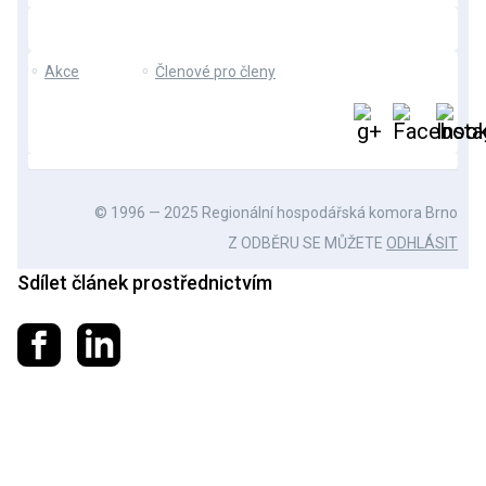
⚬
Akce
⚬
Členové pro členy
© 1996 — 2025 Regionální hospodářská komora Brno
Z ODBĚRU SE MŮŽETE
ODHLÁSIT
Sdílet článek prostřednictvím
Sdílet na Facebooku
Sdílet na LinkedIn