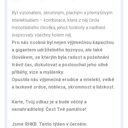
Byl vizionářem, skromným, plachým a přemýšlivým
intelektuálem – kombinace, která z něj činila
mimořádného člověka, jehož hodnoty a nadhled
inspirovaly všechny kolem něj.
Pro nás osobně byl nejen výjimečnou kapacitou
a gigantem udržitelného byznysu, ale také
člověkem, se kterým byla radost a požehnání
trávit čas, diskutovat a poslouchat jeho silné
příběhy, vize a myšlenky.
Opustila nás výjimečná erudice a intelekt, velké
a laskavé srdce, noblesa, skromnost a lidskost.
Karle, Tvůj odkaz je a bude věčný a
nenahraditelný. Čest Tvé památce!
Jsme RHKB. Tento týden v černém.