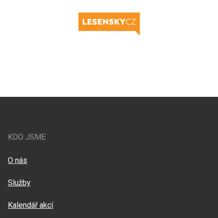
KDO JSME
O nás
Služby
Kalendář akcí