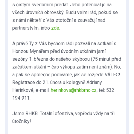
s čistým svědomím předat. Jeho potenciál je na
všech úrovních obrovský. Budu velmi rád, pokud se
s námi někteří z Vás ztotožní a zauvažují nad
partnerstvím, intro
zde.
A právě Ty z Vás bychom rádi pozvali na setkání s
Honzou Mynářem před úvodním utkáním jarní
sezóny 1. března do našeho skyboxu (75 minut před
začátkem utkání – čas výkopu zatím není znám). No,
a pak se společně podíváme, jak se rozjede VÁLEC!
Registrace do 21. února u kolegyně Adriany
Herinkové, e-mail:
herinkova@rhkbrno.cz
, tel: 532
194 911.
Jsme RHKB. Totální ofenziva, vepředu vždy na tři
útočníky!