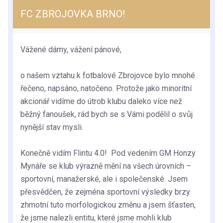
FC ZBROJOVKA BRNO!
Vážené dámy, vážení pánové,
o našem vztahu k fotbalové Zbrojovce bylo mnohé
řečeno, napsáno, natočeno. Protože jako minoritní
akcionář vidíme do útrob klubu daleko více než
běžný fanoušek, rád bych se s Vámi podělil o svů
j
nynější
stav mysli.
Konečně vidím Flintu 4.0! Pod vedením GM Honzy
Mynáře se klub výrazně mění na všech úrovních –
sportovní, manažerské, ale i společenské. Jsem
přesvědčen, že zejména sportovní výsledky brzy
zhmotní tuto morfologickou změnu a jsem šťasten,
že jsme nalezli entitu, které jsme mohli klub