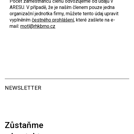
Počet zaměstnanců členů odvozujeme od údajů v
ARESU. V případě, že je naším členem pouze jedna
organizační jednotka firmy, můžete tento údaj upravit
vyplněním
čestného prohlášení
, které zašlete na e-
mail:
motl@rhkbrno.cz
NEWSLETTER
Zůstaňme