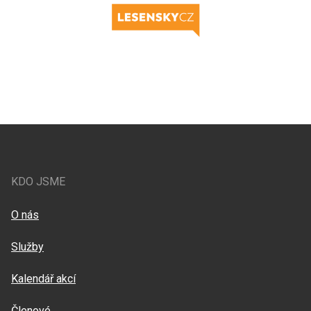
KDO JSME
O nás
Služby
Kalendář akcí
Členové